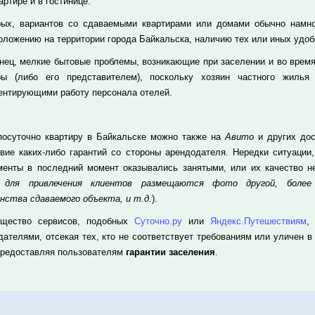
артире и в гостинице.
рых, вариантов со сдаваемыми квартирами или домами обычно намног
оложению на территории города Байкальска, наличию тех или иных удобс
онец, мелкие бытовые проблемы, возникающие при заселении и во время
ры (либо его представителем), поскольку хозяин частного жилья
ентирующими работу персонала отелей.
посуточно квартиру в Байкальске можно также на
Авито
и других дос
твие каких-либо гарантий со стороны арендодателя. Нередки ситуации
менты в последний момент оказывались занятыми, или их качество не
а для привлечения клиентов размещаются фото другой, более
нства сдаваемого объекта, и т.д.
).
щество сервисов, подобных
Суточно.ру
или
Яндекс.Путешествиям
,
дателями, отсекая тех, кто не соответствует требованиям или уличен в
предоставляя пользователям
гарантии заселения
.