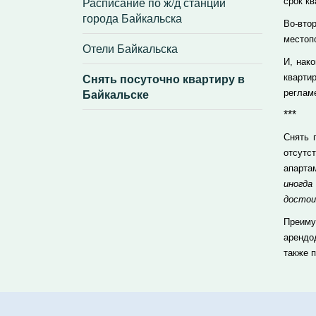
Расписание по ж/д станции
срок кв
города Байкальска
Во-вто
местоп
Отели Байкальска
И, нак
Снять посуточно квартиру в
кварти
Байкальске
реглам
***
Снять 
отсутс
апарта
иногд
достои
Преиму
арендо
также 