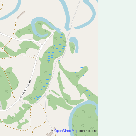
©
OpenStreetMap
contributors