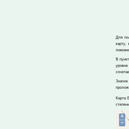
Для по
карту,
поможе
В пунк
уровне
сочета
Значок
проложи
Карта 
степен
+
−