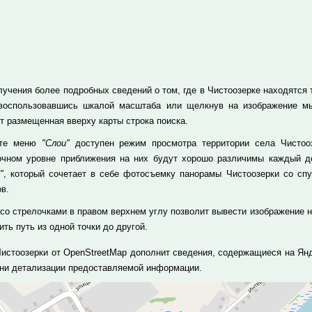
учения более подробных сведений о том, где в Чистоозерке находятся те
 воспользовавшись шкалой масштаба или щелкнув на изображение м
т размещенная вверху карты строка поиска.
кте меню
"Слои"
доступен режим просмотра территории села Чистооз
очном уровне приближения на них будут хорошо различимы каждый до
"
, который сочетает в себе фотосъемку панорамы Чистоозерки со сп
в.
 со стрелочками в правом верхнем углу позволит вывести изображение н
ть путь из одной точки до другой.
Чистоозерки от OpenStreetMap дополнит сведения, содержащиеся на Янд
ени детализации предоставляемой информации.