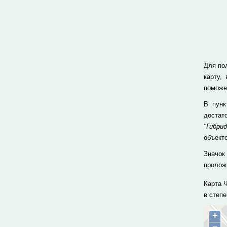
Для пол
карту,
поможе
В пун
достат
"Гибрид
объекто
Значок
проложи
Карта 
в степ
+