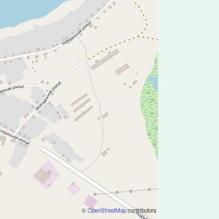
©
OpenStreetMap
contributors