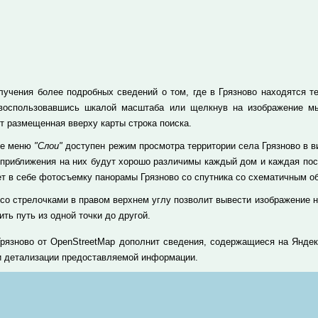
лучения более подробных сведений о том, где в Грязново находятся те 
 воспользовавшись шкалой масштаба или щелкнув на изображение м
т размещенная вверху карты строка поиска.
те меню
"Слои"
доступен режим просмотра территории села Грязново в в
 приближения на них будут хорошо различимы каждый дом и каждая пос
ет в себе фотосъемку панорамы Грязново со спутника со схематичным о
 со стрелочками в правом верхнем углу позволит вывести изображение н
ть путь из одной точки до другой.
Грязново от OpenStreetMap дополнит сведения, содержащиеся на Яндек
и детализации предоставляемой информации.