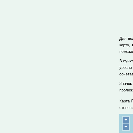
Для по
карту,
поможе
В пунк
уровне
сочета
Значок
проложи
Карта 
степен
+
−