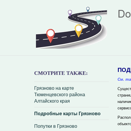
Do
ПОД
СМОТРИТЕ ТАКЖЕ:
См. та
Грязново на карте
Сущест
Тюменцевского района
страни
Алтайского края
наличи
сервис
Подробные карты Грязново
Распол
объект
Попутки в Грязново