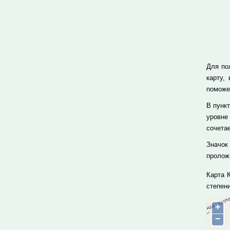
Для по
карту,
поможе
В пунк
уровне
сочета
Значок
проложи
Карта 
степен
+
−