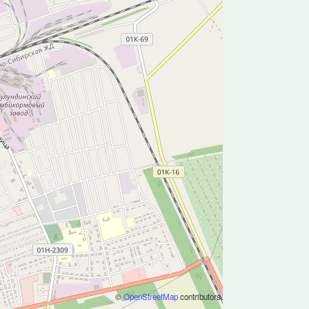
©
OpenStreetMap
contributors