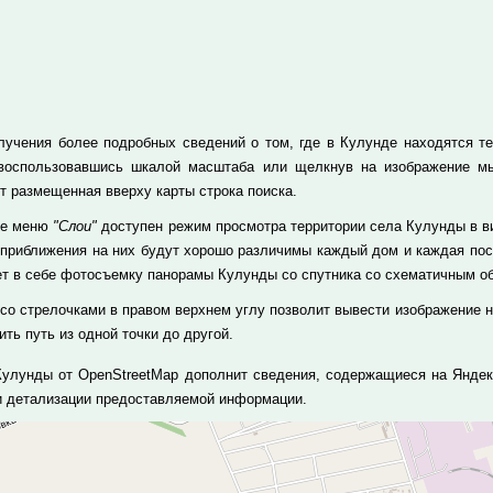
лучения более подробных сведений о том, где в Кулунде находятся те 
 воспользовавшись шкалой масштаба или щелкнув на изображение м
т размещенная вверху карты строка поиска.
те меню
"Слои"
доступен режим просмотра территории села Кулунды в ви
 приближения на них будут хорошо различимы каждый дом и каждая пос
ет в себе фотосъемку панорамы Кулунды со спутника со схематичным о
 со стрелочками в правом верхнем углу позволит вывести изображение н
ть путь из одной точки до другой.
Кулунды от OpenStreetMap дополнит сведения, содержащиеся на Яндек
и детализации предоставляемой информации.