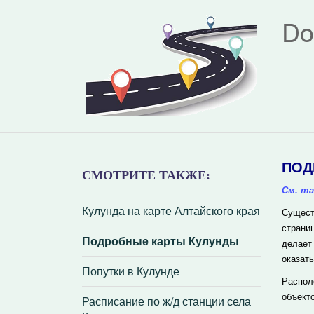
Do
ПОД
СМОТРИТЕ ТАКЖЕ:
См. та
Кулунда на карте Алтайского края
Сущест
страни
Подробные карты Кулунды
делает
оказать
Попутки в Кулунде
Распол
объект
Расписание по ж/д станции села