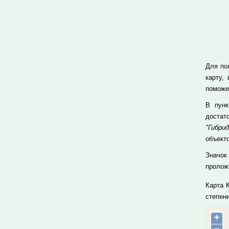
Для по
карту,
поможе
В пун
достат
"Гибрид
объекто
Значок
проложи
Карта 
степен
+