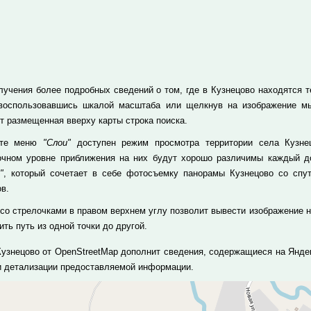
лучения более подробных сведений о том, где в Кузнецово находятся те
 воспользовавшись шкалой масштаба или щелкнув на изображение м
т размещенная вверху карты строка поиска.
кте меню
"Слои"
доступен режим просмотра территории села Кузнец
очном уровне приближения на них будут хорошо различимы каждый до
"
, который сочетает в себе фотосъемку панорамы Кузнецово со спу
в.
 со стрелочками в правом верхнем углу позволит вывести изображение н
ть путь из одной точки до другой.
Кузнецово от OpenStreetMap дополнит сведения, содержащиеся на Яндек
и детализации предоставляемой информации.