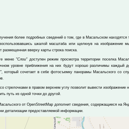
учения более подробных сведений о том, где в Масальском находятся те
 воспользовавшись шкалой масштаба или щелкнув на изображение м
т размещенная вверху карты строка поиска.
кте меню
"Слои"
доступен режим просмотра территории поселка Масаль
очном уровне приближения на них будут хорошо различимы каждый до
"
, который сочетает в себе фотосъемку панорамы Масальского со сп
в.
 со стрелочками в правом верхнем углу позволит вывести изображение н
ть путь из одной точки до другой.
Масальского от OpenStreetMap дополнит сведения, содержащиеся на Янд
ени детализации предоставляемой информации.