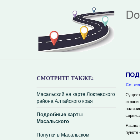
Do
ПОД
СМОТРИТЕ ТАКЖЕ:
См. та
Масальский на карте Локтевского
Сущест
района Алтайского края
страни
наличи
Подробные карты
сервис
Масальского
Распол
пункте
Попутки в Масальском