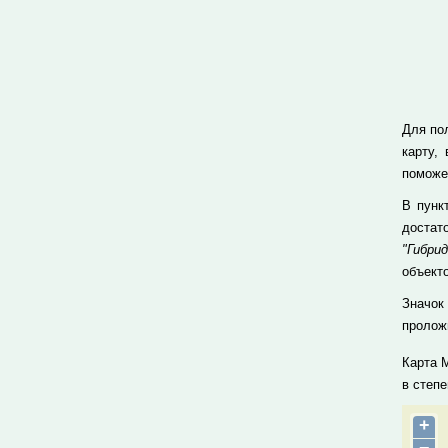
Для пол
карту,
поможе
В пун
достат
"Гибрид
объекто
Значок
проложи
Карта 
в степ
+