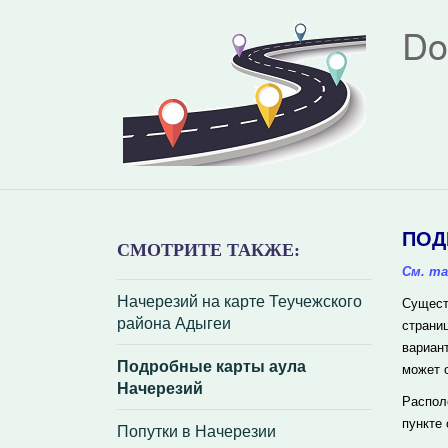
Do
ПОД
СМОТРИТЕ ТАКЖЕ:
См. та
Начерезий на карте Теучежского
Сущест
района Адыгеи
страни
вариан
Подробные карты аула
может 
Начерезий
Распол
пункте
Попутки в Начерезии