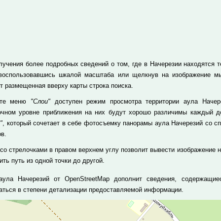
лучения более подробных сведений о том, где в Начерезии находятся те
 воспользовавшись шкалой масштаба или щелкнув на изображение м
т размещенная вверху карты строка поиска.
кте меню
"Слои"
доступен режим просмотра территории аула Начере
очном уровне приближения на них будут хорошо различимы каждый до
"
, который сочетает в себе фотосъемку панорамы аула Начерезий со с
в.
 со стрелочками в правом верхнем углу позволит вывести изображение н
ть путь из одной точки до другой.
аула Начерезий от OpenStreetMap дополнит сведения, содержащие
аться в степени детализации предоставляемой информации.