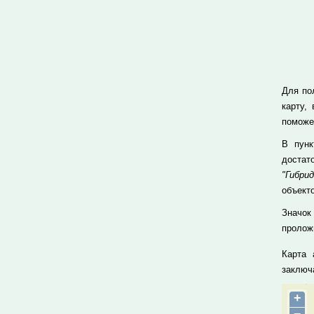
Для по
карту,
поможе
В пун
достат
"Гибрид
объекто
Значок
проложи
Карта 
заключ
+