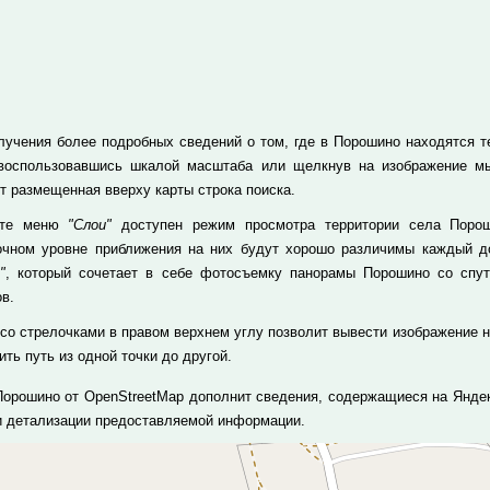
лучения более подробных сведений о том, где в Порошино находятся те 
 воспользовавшись шкалой масштаба или щелкнув на изображение м
т размещенная вверху карты строка поиска.
кте меню
"Слои"
доступен режим просмотра территории села Порош
очном уровне приближения на них будут хорошо различимы каждый до
"
, который сочетает в себе фотосъемку панорамы Порошино со спу
в.
 со стрелочками в правом верхнем углу позволит вывести изображение н
ть путь из одной точки до другой.
Порошино от OpenStreetMap дополнит сведения, содержащиеся на Яндек
и детализации предоставляемой информации.