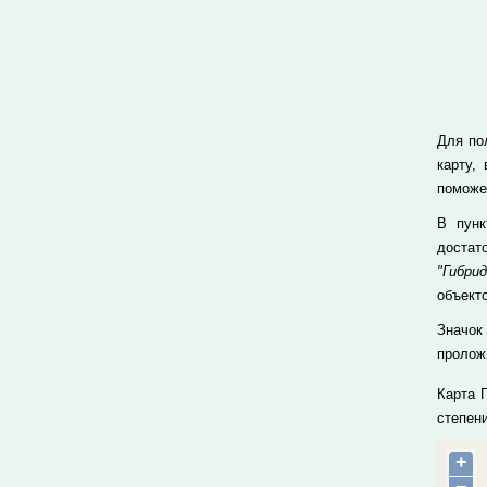
Для по
карту,
поможе
В пун
достат
"Гибрид
объекто
Значок
проложи
Карта 
степен
+