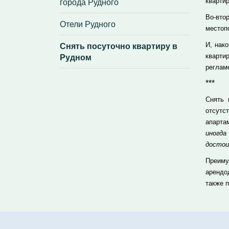
города Рудного
квартир
Во-вто
Отели Рудного
местоп
Снять посуточно квартиру в
И, нак
Рудном
кварти
реглам
***
Снять 
отсутс
апарта
иногд
достои
Преиму
арендо
также 