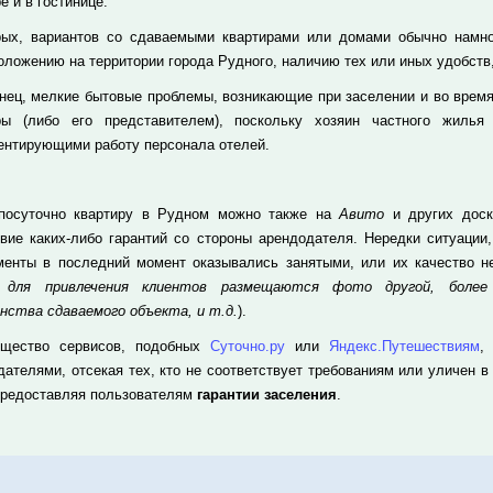
е и в гостинице.
рых, вариантов со сдаваемыми квартирами или домами обычно намног
оложению на территории города Рудного, наличию тех или иных удобств,
онец, мелкие бытовые проблемы, возникающие при заселении и во время
ры (либо его представителем), поскольку хозяин частного жилья
ентирующими работу персонала отелей.
посуточно квартиру в Рудном можно также на
Авито
и других доск
твие каких-либо гарантий со стороны арендодателя. Нередки ситуации
менты в последний момент оказывались занятыми, или их качество не
а для привлечения клиентов размещаются фото другой, более
нства сдаваемого объекта, и т.д.
).
щество сервисов, подобных
Суточно.ру
или
Яндекс.Путешествиям
,
дателями, отсекая тех, кто не соответствует требованиям или уличен в
предоставляя пользователям
гарантии заселения
.