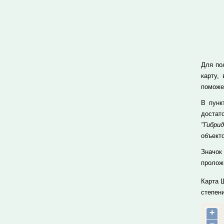
Для по
карту,
поможе
В пун
достат
"Гибрид
объекто
Значок
проложи
Карта 
степен
+