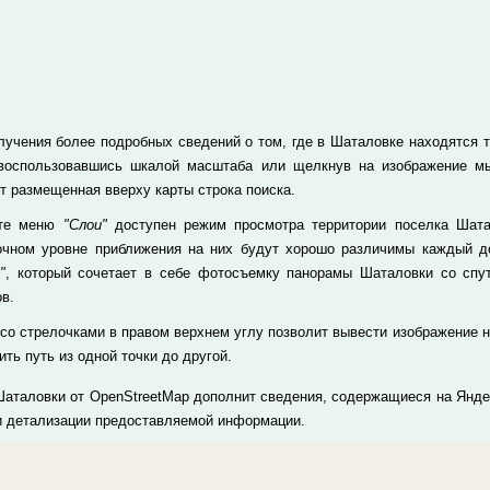
лучения более подробных сведений о том, где в Шаталовке находятся те
 воспользовавшись шкалой масштаба или щелкнув на изображение м
т размещенная вверху карты строка поиска.
кте меню
"Слои"
доступен режим просмотра территории поселка Шата
очном уровне приближения на них будут хорошо различимы каждый до
"
, который сочетает в себе фотосъемку панорамы Шаталовки со спу
в.
 со стрелочками в правом верхнем углу позволит вывести изображение н
ть путь из одной точки до другой.
Шаталовки от OpenStreetMap дополнит сведения, содержащиеся на Яндек
и детализации предоставляемой информации.