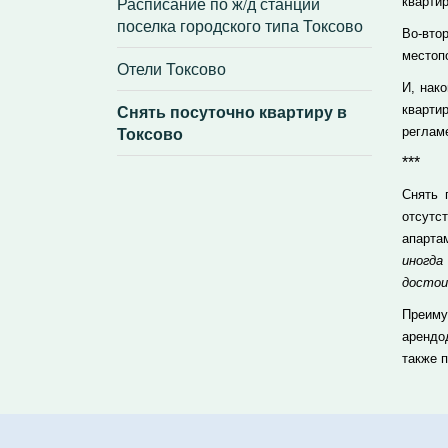
Расписание по ж/д станции
квартир
поселка городского типа Токсово
Во-вто
местоп
Отели Токсово
И, нак
Снять посуточно квартиру в
кварти
Токсово
реглам
***
Снять 
отсутс
апарта
иногд
достои
Преиму
арендо
также 