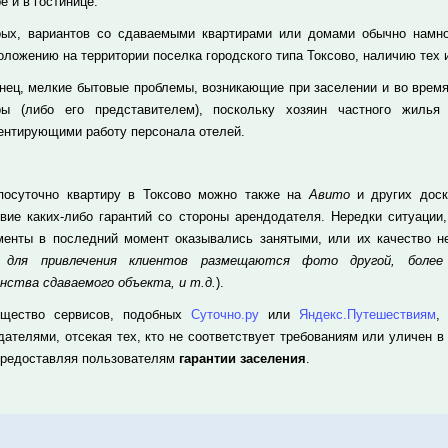
е и в гостинице.
рых, вариантов со сдаваемыми квартирами или домами обычно намног
оложению на территории поселка городского типа Токсово, наличию тех 
онец, мелкие бытовые проблемы, возникающие при заселении и во время
ры (либо его представителем), поскольку хозяин частного жилья
ентирующими работу персонала отелей.
посуточно квартиру в Токсово можно также на
Авито
и других доск
твие каких-либо гарантий со стороны арендодателя. Нередки ситуации
менты в последний момент оказывались занятыми, или их качество не
а для привлечения клиентов размещаются фото другой, более
нства сдаваемого объекта, и т.д.
).
щество сервисов, подобных
Суточно.ру
или
Яндекс.Путешествиям
,
дателями, отсекая тех, кто не соответствует требованиям или уличен в
предоставляя пользователям
гарантии заселения
.