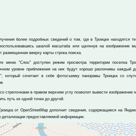
лучения более подробных сведений о том, где в Троицке находятся те 
 воспользовавшись шкалой масштаба или щелкнув на изображение м
т размещенная вверху карты строка поиска.
кте меню
"Слои"
доступен режим просмотра территории поселка Тро
очном уровне приближения на них будут хорошо различимы каждый до
"
, который сочетает в себе фотосъемку панорамы Троицка со спут
в.
 со стрелочками в правом верхнем углу позволит вывести изображение н
ть путь из одной точки до другой.
Троицка от OpenStreetMap дополнит сведения, содержащиеся на Яндек
и детализации предоставляемой информации.