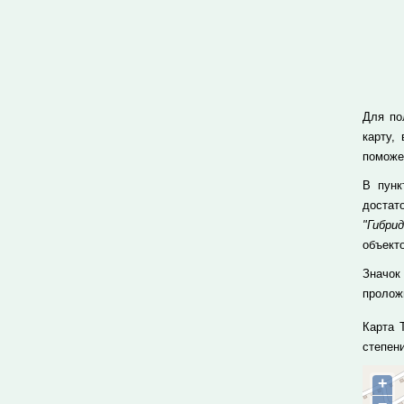
Для по
карту,
поможе
В пун
достат
"Гибрид
объекто
Значок
проложи
Карта 
степен
+