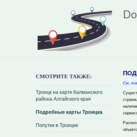
Do
ПОД
СМОТРИТЕ ТАКЖЕ:
См. та
Троицк на карте Калманского
Сущест
района Алтайского края
страни
наличи
Подробные карты Троицка
сервис
Распол
Попутки в Троицке
объект