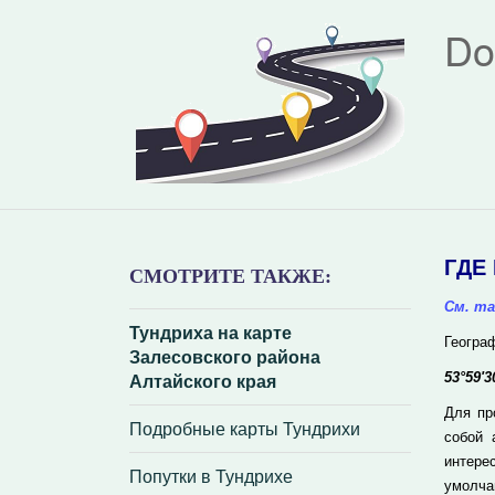
Do
ГДЕ
СМОТРИТЕ ТАКЖЕ:
См. та
Тундриха на карте
Геогра
Залесовского района
Алтайского края
53°59'3
Для пр
Подробные карты Тундрихи
собой 
интере
Попутки в Тундрихе
умолча