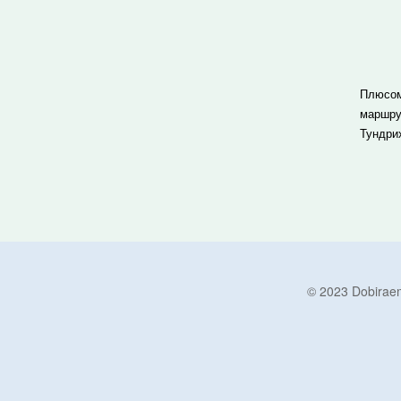
Плюсом
маршру
Тундрих
© 2023 Dobira