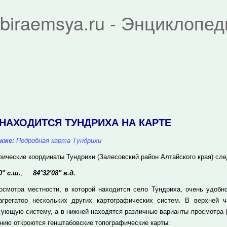
biraemsya.ru - Энциклопе
 НАХОДИТСЯ ТУНДРИХА НА КАРТЕ
кже:
Подробная карта Тундрихи
фические координаты Тундрихи (Залесовский район Алтайского края) сл
0'' с.ш.
;
84°32'08'' в.д.
осмотра местности, в которой находится село Тундриха, очень удобн
агрегатор нескольких других картографических систем. В верхней
сующую систему, а в нижней находятся различные варианты просмотра (
нию откроются генштабовские топографические карты: