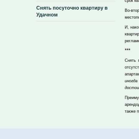
срок кв
Снять посуточно квартиру в
Во-вто
Удачном
местоп
И, нак
кварти
реглам
***
Снять 
отсутс
апарта
иногд
достои
Преиму
арендо
также 