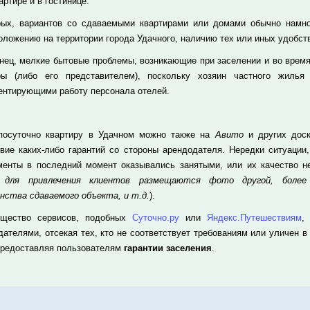
артире и в гостинице.
рых, вариантов со сдаваемыми квартирами или домами обычно намног
оложению на территории города Удачного, наличию тех или иных удобств
онец, мелкие бытовые проблемы, возникающие при заселении и во время
ры (либо его представителем), поскольку хозяин частного жилья
ентирующими работу персонала отелей.
посуточно квартиру в Удачном можно также на
Авито
и других доск
твие каких-либо гарантий со стороны арендодателя. Нередки ситуации
менты в последний момент оказывались занятыми, или их качество не
а для привлечения клиентов размещаются фото другой, более
нства сдаваемого объекта, и т.д.
).
щество сервисов, подобных
Суточно.ру
или
Яндекс.Путешествиям
,
дателями, отсекая тех, кто не соответствует требованиям или уличен в
предоставляя пользователям
гарантии заселения
.