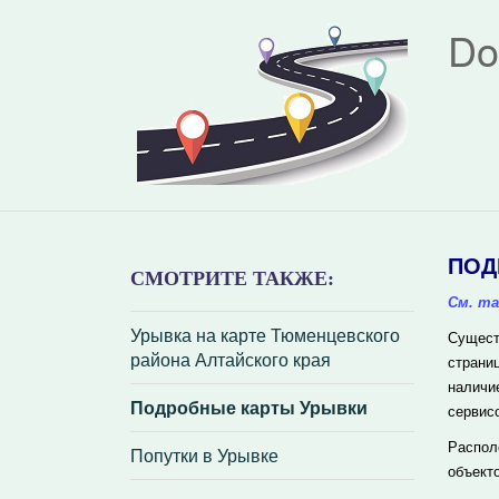
Do
ПОД
СМОТРИТЕ ТАКЖЕ:
См. та
Урывка на карте Тюменцевского
Сущест
района Алтайского края
страни
наличи
Подробные карты Урывки
сервис
Распол
Попутки в Урывке
объект