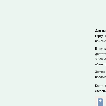
Для по
карту,
поможе
В пун
достат
"Гибрид
объекто
Значок
проложи
Карта 
степен
+