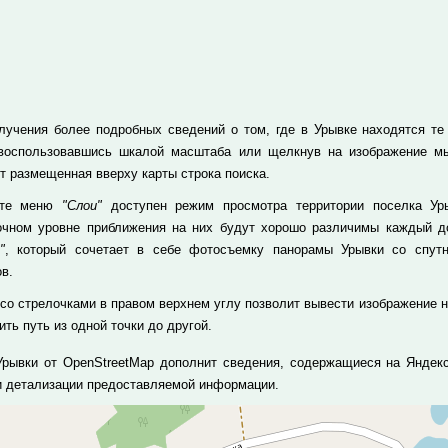
лучения более подробных сведений о том, где в Урывке находятся те и
 воспользовавшись шкалой масштаба или щелкнув на изображение м
т размещенная вверху карты строка поиска.
кте меню
"Слои"
доступен режим просмотра территории поселка Уры
очном уровне приближения на них будут хорошо различимы каждый до
"
, который сочетает в себе фотосъемку панорамы Урывки со спут
в.
 со стрелочками в правом верхнем углу позволит вывести изображение н
ть путь из одной точки до другой.
Урывки от OpenStreetMap дополнит сведения, содержащиеся на Яндекс
и детализации предоставляемой информации.