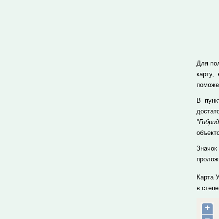
Для пол
карту,
поможе
В пун
достат
"Гибрид
объекто
Значок
проложи
Карта 
в степ
+