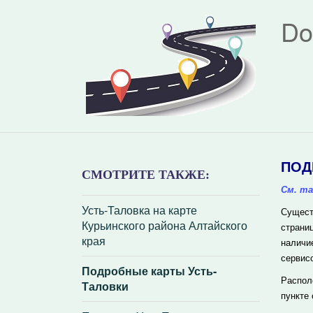
Do
ПОД
СМОТРИТЕ ТАКЖЕ:
См. та
Усть-Таловка на карте
Сущест
Курьинского района Алтайского
страни
края
наличи
сервис
Подробные карты Усть-
Распол
Таловки
пункте