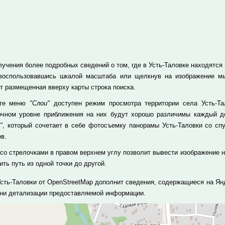
учения более подробных сведений о том, где в Усть-Таловке находятся т
 воспользовавшись шкалой масштаба или щелкнув на изображение м
т размещенная вверху карты строка поиска.
кте меню
"Слои"
доступен режим просмотра территории села Усть-Та
очном уровне приближения на них будут хорошо различимы каждый до
"
, который сочетает в себе фотосъемку панорамы Усть-Таловки со сп
в.
 со стрелочками в правом верхнем углу позволит вывести изображение н
ть путь из одной точки до другой.
Усть-Таловки от OpenStreetMap дополнит сведения, содержащиеся на Ян
ени детализации предоставляемой информации.