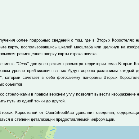
лучения более подробных сведений о том, где в Вторых Коростелях нах
зьте карту, воспользовавшись шкалой масштаба или щелкнув на изобр
 поможет размещенная вверху карты строка поиска.
те меню
"Слои"
доступен режим просмотра территории села Вторые Кор
очном уровне приближения на них будут хорошо различимы каждый до
"
, который сочетает в себе фотосъемку панорамы Вторых Коростел
ых объектов.
 со стрелочками в правом верхнем углу позволит вывести изображение н
ть путь из одной точки до другой.
Вторых Коростелей от OpenStreetMap дополнит сведения, содержащи
аться в степени детализации предоставляемой информации.