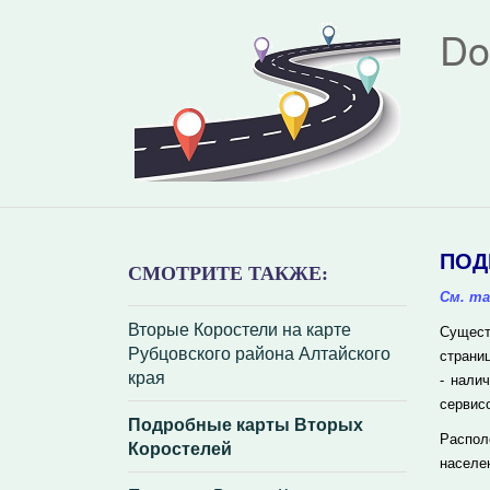
Do
ПОД
СМОТРИТЕ ТАКЖЕ:
См. та
Вторые Коростели на карте
Сущест
Рубцовского района Алтайского
страни
края
- нали
сервис
Подробные карты Вторых
Распол
Коростелей
населе