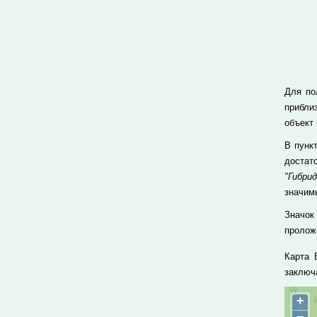
Для по
прибли
объект
В пунк
достат
"Гибрид
значим
Значок
проложи
Карта 
заключ
+