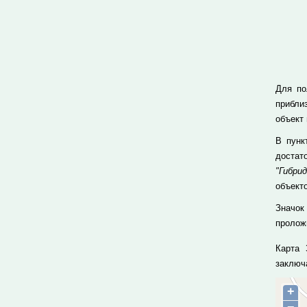
Для по
прибли
объект
В пун
достат
"Гибрид
объекто
Значок
проложи
Карта 
заключ
+