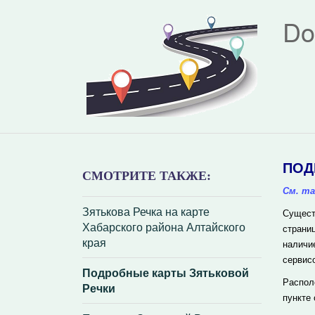
Do
ПОД
СМОТРИТЕ ТАКЖЕ:
См. та
Зятькова Речка на карте
Сущест
Хабарского района Алтайского
страни
края
наличи
сервис
Подробные карты Зятьковой
Распол
Речки
пункте