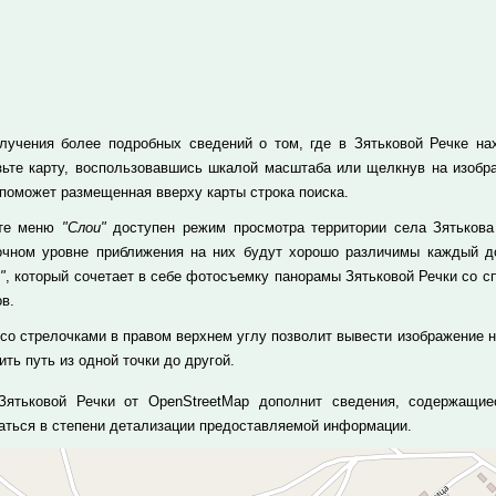
лучения более подробных сведений о том, где в Зятьковой Речке нах
зьте карту, воспользовавшись шкалой масштаба или щелкнув на изобр
 поможет размещенная вверху карты строка поиска.
кте меню
"Слои"
доступен режим просмотра территории села Зятькова 
очном уровне приближения на них будут хорошо различимы каждый до
"
, который сочетает в себе фотосъемку панорамы Зятьковой Речки со 
в.
 со стрелочками в правом верхнем углу позволит вывести изображение н
ть путь из одной точки до другой.
Зятьковой Речки от OpenStreetMap дополнит сведения, содержащие
аться в степени детализации предоставляемой информации.